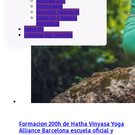
Sesiones LNT
Sonoterapia
Registros Akáshicos
Sanacion y terapia
energética
Sobre mí
Contacta con nosotros
Formacion 200h de Hatha Vinyasa Yoga
Alliance Barcelona escuela oficial y