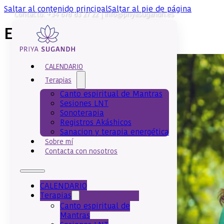
Saltar al contenido principal
Saltar al pie de página
Contacto: +34 678 83 27 22 | info@priyasugandh.es
Etiqueta:
barcelona
CALENDARIO
Terapias
Canto espiritual de Mantras
Sesiones LNT
Sonoterapia
Registros Akáshicos
Sanacion y terapia energética
Sobre mí
Contacta con nosotros
CALENDARIO
Terapias
Canto espiritual de
Mantras