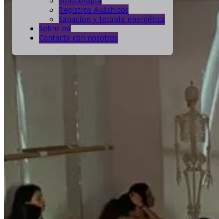
Sonoterapia
Registros Akáshicos
Sanacion y terapia energética
Sobre mí
Contacta con nosotros