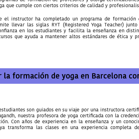
ga que cumple con ciertos criterios de calidad y profesionali
que el instructor ha completado un programa de formación
mite llevar las siglas RYT (Registered Yoga Teacher) junt
nfianza en los estudiantes y facilita la enseñanza en distin
ursos que ayuda a mantener altos estándares de ética y pr
r la formación de yoga en Barcelona co
estudiantes son guiados en su viaje por una instructora certi
gandh, nuestra profesora de yoga certificada con la credenc
ción. Con años de experiencia en la enseñanza y un conoc
iya transforma las clases en una experiencia completa d