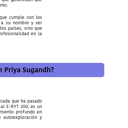
smo.
 que cumple con los
o a su nombre y ser
tos países, sino que
ofesionalidad en la
n Priya Sugandh?
ficada que ha pasado
ial E-RYT 200, es un
imiento profundo en
e autoexploración y