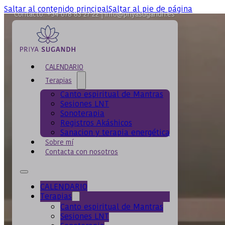
Saltar al contenido principal
Saltar al pie de página
Contacto: +34 678 83 27 22 | info@priyasugandh.es
CALENDARIO
Terapias
Canto espiritual de Mantras
Sesiones LNT
Sonoterapia
Registros Akáshicos
Sanacion y terapia energética
Sobre mí
Contacta con nosotros
CALENDARIO
Terapias
Canto espiritual de Mantras
Sesiones LNT