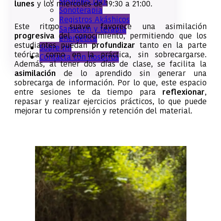
Sesiones LNT
lunes
y los miercoles de 19:30 a 21:00.
Sonoterapia
Registros Akáshicos
Este ritmo suave favorece una asimilación
Sanacion y terapia
progresiva
del conocimiento, permitiendo que los
energética
estudiantes puedan
profundizar
tanto en la parte
Sobre mí
teórica como en la práctica, sin sobrecargarse.
Contacta con nosotros
Además, al tener dos días de clase, se facilita la
asimilación
de lo aprendido sin generar una
sobrecarga de información. Por lo que, este espacio
entre sesiones te da tiempo para
reflexionar
,
repasar y realizar ejercicios prácticos, lo que puede
mejorar tu comprensión y retención del material.