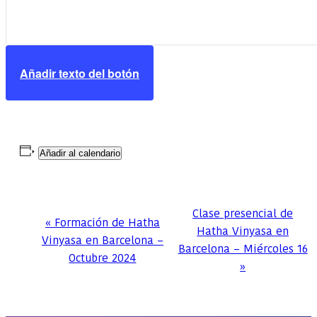
Añadir texto del botón
Añadir al calendario
Navegación
Clase presencial de
«
Formación de Hatha
del
Hatha Vinyasa en
Vinyasa en Barcelona –
Evento
Barcelona – Miércoles 16
Octubre 2024
»